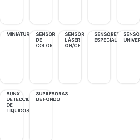
MINIATURA
SENSOR
SENSOR
SENSORES
SENSO
DE
LÁSER
ESPECIALES
UNIVE
COLOR
ON/OF
SUNX
SUPRESORAS
DETECCIÓN
DE FONDO
DE
LÍQUIDOS