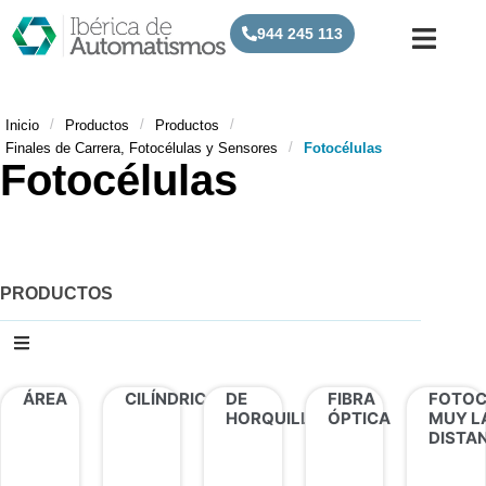
944 245 113
/
/
/
Inicio
Productos
Productos
/
Finales de Carrera, Fotocélulas y Sensores
Fotocélulas
Fotocélulas
PRODUCTOS
ÁREA
CILÍNDRICAS
DE
FIBRA
FOTOC
HORQUILLA
ÓPTICA
MUY L
DISTA