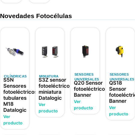
Novedades Fotocélulas
SENSORES
SENSORES
CILÍNDRICAS
MINIATURA
S5N
S3Z sensor
UNIVERSALES
UNIVERSALES
Q20 Sensor
QS18
Sensores
fotoeléctrico
fotoeléctrico
Sensor
fotoeléctricos
miniatura
Banner
fotoeléctr
tubulares
Datalogic
Banner
Ver
M18
Ver
Ver
producto
Datalogic
producto
producto
Ver
producto