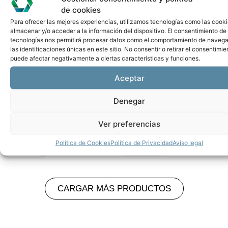
de cookies
Para ofrecer las mejores experiencias, utilizamos tecnologías como las cook
almacenar y/o acceder a la información del dispositivo. El consentimiento de
tecnologías nos permitirá procesar datos como el comportamiento de navega
las identificaciones únicas en este sitio. No consentir o retirar el consentimie
puede afectar negativamente a ciertas características y funciones.
SUPRESORAS
FOTOCELULAS
FIBRA
MINIATURA
Aceptar
Sensores
DE FONDO
MUY LARGA
ÓPTICA
Sensor
FX 551
DISTANCIA
Fotoeléctricos
CRT-
Láser
Miniatura S3N
Denegar
1100S
BANNER
– Datalogic /
Barrera
Ver
Q3XTBLD-
Datasensing
1100m
producto
Ver preferencias
Q8
Ver
Ver
Ver
producto
Política de Cookies
Política de Privacidad
Aviso legal
producto
producto
CARGAR MÁS PRODUCTOS