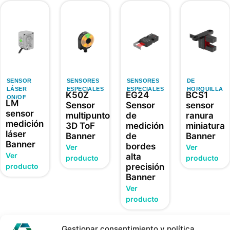
SENSOR
SENSORES
SENSORES
DE
LÁSER
ESPECIALES
ESPECIALES
HORQUILLA
K50Z
EG24
BCS1
ON/OF
LM
Sensor
Sensor
sensor
sensor
multipunto
de
ranura
medición
3D ToF
medición
miniatura
láser
Banner
de
Banner
Banner
bordes
Ver
Ver
Ver
alta
producto
producto
producto
precisión
Banner
Ver
producto
Gestionar consentimiento y política