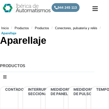
944 245 113
/
/
/
/
Inicio
Productos
Productos
Conectores, pulsatería y relés
Aparellaje
Aparellaje
PRODUCTOS
CONTADORES
INTERRUPTORES
MEDIDORES
MEDIDORES
TEMPO
SECCIONADORES
DE PANEL
DE PULSOS