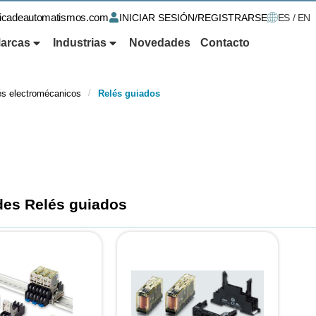
ricadeautomatismos.com
INICIAR SESIÓN/REGISTRARSE
ES / EN
arcas
Industrias
Novedades
Contacto
/
és electromécanicos
Relés guiados
es Relés guiados