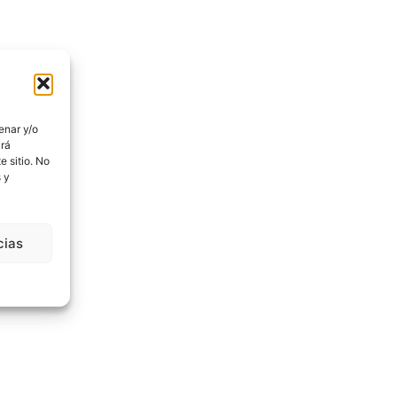
enar y/o
irá
 sitio. No
 y
cias