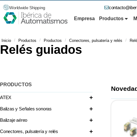
contacto@ibe
Worldwide Shipping
Empresa
Productos
M
/
/
/
/
Inicio
Productos
Productos
Conectores, pulsatería y relés
Rel
Relés guiados
PRODUCTOS
Novedad
ATEX
Balizas y Señales sonoras
Balizaje aéreo
Conectores, pulsatería y relés