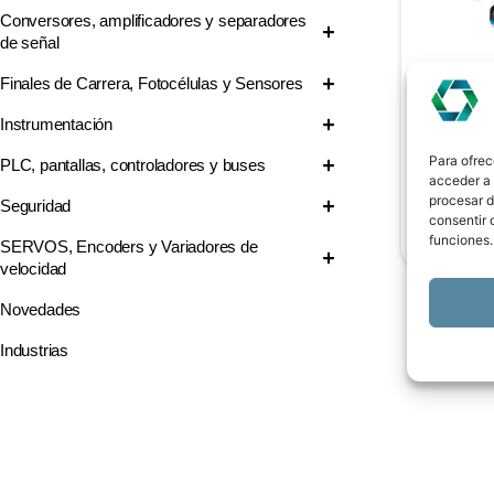
Conversores, amplificadores y separadores
de señal
RELÉS GU
RF2
Finales de Carrera, Fotocélulas y Sensores
Instrumentación
Para ofrec
PLC, pantallas, controladores y buses
acceder a 
procesar d
Seguridad
consentir 
Ver prod
funciones.
SERVOS, Encoders y Variadores de
velocidad
Novedades
Industrias