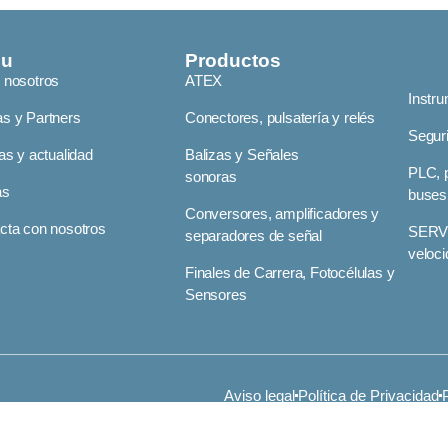
nu
Productos
 nosotros
ATEX
Instr
s y Partners
Conectores, pulsatería y relés
Segur
as y actualidad
Balizas y Señales
PLC, p
sonoras
as
buses
Conversores, amplificadores y
cta con nosotros
SERVO
separadores de señal
veloc
Finales de Carrera, Fotocélulas y
Sensores
Aviso legal
Política de Privacidad