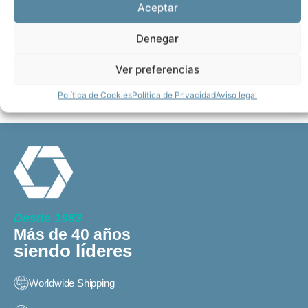
Aceptar
CARGAR MÁS PRODUCTOS
Denegar
Ver preferencias
Política de Cookies
Política de Privacidad
Aviso legal
Desde 1983
Más de 40 años
siendo líderes
Worldwide Shipping