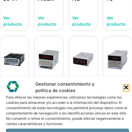
Ver
Ver
Ver
Ver
producto
producto
producto
producto
Gestionar consentimiento y
CONTADORES
CONTADORES
CONTADORES
CONTADORES
LA8N
FX/FXH/FXL
FXY
FXS
política de cookies
Para ofrecer las mejores experiencias, utilizamos tecnologías como las
cookies para almacenar y/o acceder a la información del dispositivo. El
Ver
Ver
Ver
Ver
consentimiento de estas tecnologías nos permitirá procesar datos como el
producto
producto
producto
producto
comportamiento de navegación o las identificaciones únicas en este sitio.
No consentir o retirar el consentimiento, puede afectar negativamente a
ciertas características y funciones.