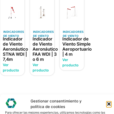
INDICADORES
INDICADORES
INDICADORES
DE VIENTO
DE VIENTO
DE VIENTO
Indicador
Indicador
Indicador de
de Viento
de Viento
Viento Simple
Aeronáutico
Aeronáutico
Aeroportuario
STNA WDI |
FAA WDI | 3
| 4 m
7,4m
o 6 m
Ver
Ver
Ver
producto
producto
producto
Gestionar consentimiento y
política de cookies
Para ofrecer las mejores experiencias, utilizamos tecnologías como las