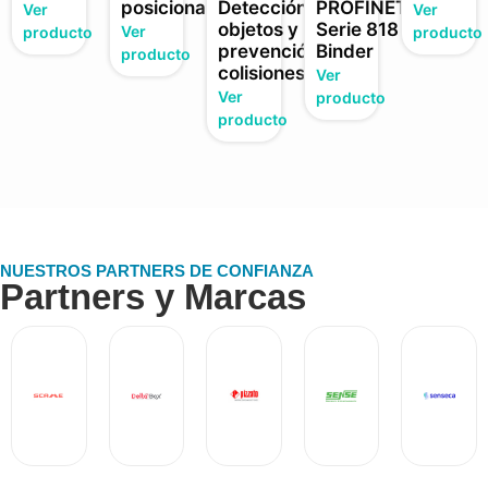
posicionamiento
Detección
PROFINET ·
Ver
Ver
objetos y
Serie 818
Ver
producto
producto
prevención
Binder
producto
colisiones
Ver
Ver
producto
producto
NUESTROS PARTNERS DE CONFIANZA
Partners y Marcas