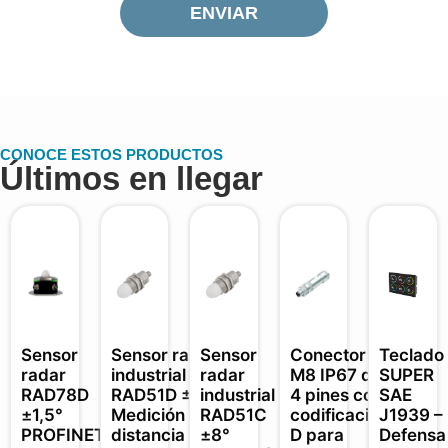
ENVIAR
CONOCE ESTOS PRODUCTOS
Últimos en llegar
Sensor
Sensor radar
Sensor
Conector
Teclado
radar
industrial
radar
M8 IP67 de
SUPER
RAD78D
RAD51D ±3°
industrial
4 pines con
SAE
±1,5°
Medición
RAD51C
codificación
J1939 –
PROFINET
distancia y
±8°
D para
Defensa