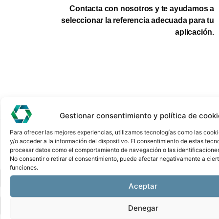
Contacta con nosotros y te ayudamos a
seleccionar la referencia adecuada para tu
aplicación.
Gestionar consentimiento y política de cook
SOLICITE MÁS INFORMACIÓN O PRESUPUESTO
SafetySight Iridio Cámara de
Para ofrecer las mejores experiencias, utilizamos tecnologías como las cook
Seguridad Industrial Pizzato
y/o acceder a la información del dispositivo. El consentimiento de estas tecn
procesar datos como el comportamiento de navegación o las identificaciones 
No consentir o retirar el consentimiento, puede afectar negativamente a ciert
funciones.
Aceptar
Denegar