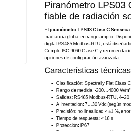
Piranómetro LPS03 
fiable de radiación so
El
piranómetro LPS03 Clase C Senseca
irradiancia global en rango amplio. Dispon
digital RS485 Modbus-RTU, está diseñado p
Cumple ISO 9060 Clase C y recomendacione
opciones de configuración avanzada.
Características técnicas
Clasificación: Spectrally Flat Class 
Rango de medida: -200…4000 W/m²
Salidas: RS485 Modbus-RTU, 4–20 
Alimentación: 7…30 Vdc (según mod
Precisión: no linealidad < ±1 %, erro
Tiempo de respuesta: < 18 s
Protección: IP67