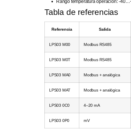
Rango temperatura operación: -40…
Tabla de referencias
Referencia
Salida
LPS03 M00
Modbus RS485
LPS03 M0T
Modbus RS485
LPS03 MA0
Modbus + analógica
LPS03 MAT
Modbus + analógica
LPS03 0C0
4–20 mA
LPS03 0P0
mV