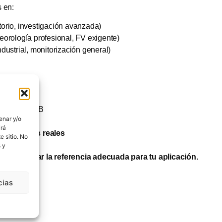
 en:
orio, investigación avanzada)
eorología profesional, FV exigente)
dustrial, monitorización general)
)
:
 Clase A o B
enar y/o
irá
plicaciones reales
 sitio. No
)
 y
eleccionar la referencia adecuada para tu aplicación.
cias