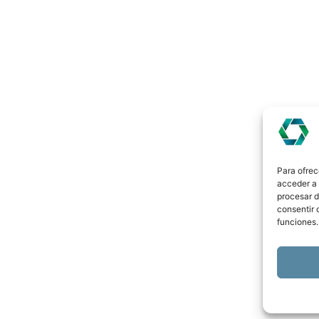
Para ofrec
acceder a 
procesar d
consentir 
funciones.