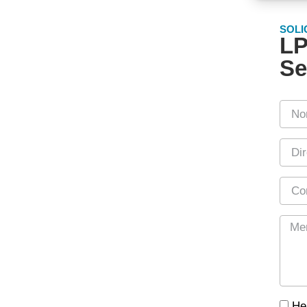
SOLI
LP
Se
He 