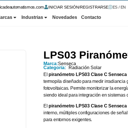
ricadeautomatismos.com
INICIAR SESIÓN/REGISTRARSE
ES / EN
arcas
Industrias
Novedades
Contacto
LPS03 Piranóme
Marca:
Senseca
Categoria:
Radiación Solar
El
piranómetro LPS03 Clase C Senseca
termopila diseñado para medir irradiancia 
fotovoltaicas. Permite monitorizar la energí
siendo ideal para integración en sistemas d
El
piranómetro LPS03 Clase C Senseca
interno, múltiples configuraciones de señ
para entornos exigentes.