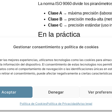
La norma ISO 9060 divide los piranómetros
Clase A
→ máxima precisión (laborat
Clase B
→ precisión media-alta (met
Clase C
→ precisión estándar (uso in
En la práctica
Un
piranómetro Clase C (como el LPS03
Gestionar consentimiento y política de cookies
Tiene
más tolerancia al error
que un
er las mejores experiencias, utilizamos tecnologías como las cookies para almac
Es
más económico
la información del dispositivo. El consentimiento de estas tecnologías nos permit
Sigue siendo
válido para muchas a
atos como el comportamiento de navegación o las identificaciones únicas en este
Cumple normativa (ISO 9060 + WMO
o retirar el consentimiento, puede afectar negativamente a ciertas características
Contacta con nosotros y te ayudamos a s
Aceptar
Denegar
Ver preferen
Política de Cookies
Política de Privacidad
Aviso legal