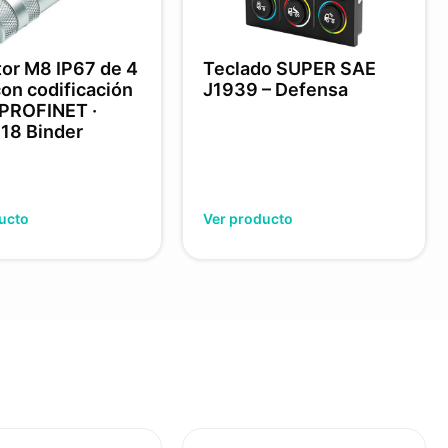
or M8 IP67 de 4
Teclado SUPER SAE
con codificación
J1939 – Defensa
 PROFINET ·
818 Binder
ucto
Ver producto