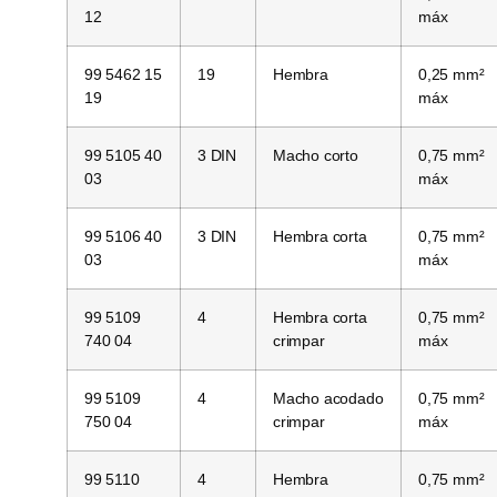
12
máx
99 5462 15
19
Hembra
0,25 mm²
19
máx
99 5105 40
3 DIN
Macho corto
0,75 mm²
03
máx
99 5106 40
3 DIN
Hembra corta
0,75 mm²
03
máx
99 5109
4
Hembra corta
0,75 mm²
740 04
crimpar
máx
99 5109
4
Macho acodado
0,75 mm²
750 04
crimpar
máx
99 5110
4
Hembra
0,75 mm²