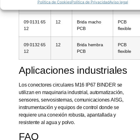
Política de Cookies
Política de Privacidad
Aviso legal
780 04
frontal
09 0131 65
12
Brida macho
PCB
12
PCB
flexible
09 0132 65
12
Brida hembra
PCB
12
PCB
flexible
Aplicaciones industriales
Los conectores circulares M16 IP67 BINDER se
utilizan en maquinaria industrial, automatización,
sensores, servosistemas, comunicaciones AISG,
instrumentación y equipos de control donde se
requiere una conexión robusta, apantallada y
resistente al agua y polvo.
FAQ