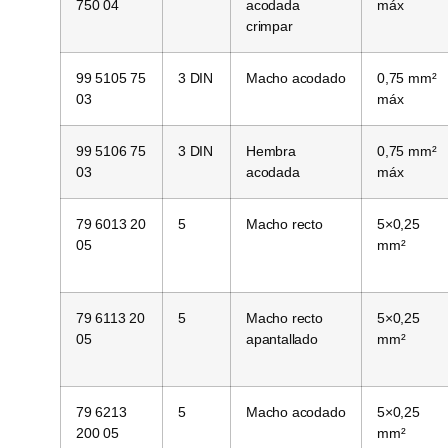
750 04
acodada
máx
crimpar
99 5105 75
3 DIN
Macho acodado
0,75 mm²
03
máx
99 5106 75
3 DIN
Hembra
0,75 mm²
03
acodada
máx
79 6013 20
5
Macho recto
5×0,25
05
mm²
79 6113 20
5
Macho recto
5×0,25
05
apantallado
mm²
79 6213
5
Macho acodado
5×0,25
200 05
mm²