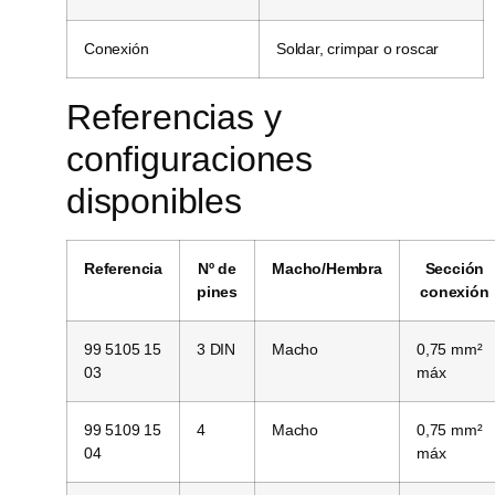
Conexión
Soldar, crimpar o roscar
Referencias y
configuraciones
disponibles
Referencia
Nº de
Macho/Hembra
Sección
pines
conexión
99 5105 15
3 DIN
Macho
0,75 mm²
03
máx
99 5109 15
4
Macho
0,75 mm²
04
máx