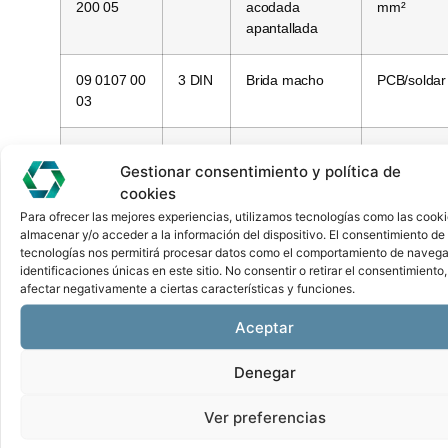
200 05
acodada
mm²
apantallada
09 0107 00
3 DIN
Brida macho
PCB/soldar
03
09 0108 00
3 DIN
Brida hembra
PCB/soldar
Gestionar consentimiento y política de
03
cookies
Para ofrecer las mejores experiencias, utilizamos tecnologías como las cook
09 0111
4
Brida macho
Crimpado
almacenar y/o acceder a la información del dispositivo. El consentimiento de
700 04
crimpar
tecnologías nos permitirá procesar datos como el comportamiento de navega
identificaciones únicas en este sitio. No consentir o retirar el consentimiento
afectar negativamente a ciertas características y funciones.
09 0112
4
Brida hembra
Crimpado
700 04
crimpar
Aceptar
Denegar
09 0111
4
Brida macho
Crimpado
780 04
frontal
Ver preferencias
09 0112
4
Brida hembra
Crimpado