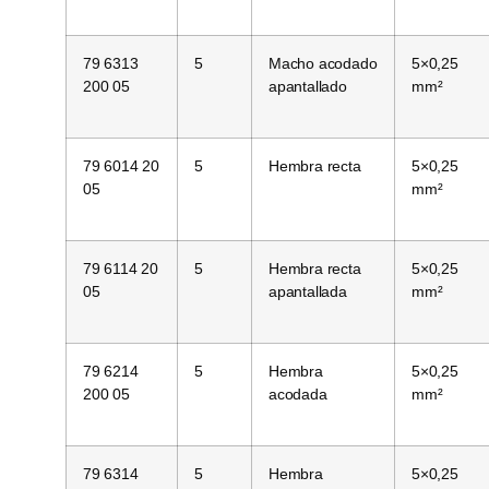
79 6313
5
Macho acodado
5×0,25
200 05
apantallado
mm²
79 6014 20
5
Hembra recta
5×0,25
05
mm²
79 6114 20
5
Hembra recta
5×0,25
05
apantallada
mm²
79 6214
5
Hembra
5×0,25
200 05
acodada
mm²
79 6314
5
Hembra
5×0,25