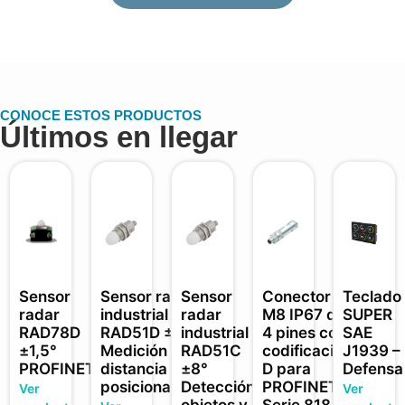
CONOCE ESTOS PRODUCTOS
Últimos en llegar
Sensor
Sensor radar
Sensor
Conector
Teclado
radar
industrial
radar
M8 IP67 de
SUPER
RAD78D
RAD51D ±3°
industrial
4 pines con
SAE
±1,5°
Medición
RAD51C
codificación
J1939 –
PROFINET
distancia y
±8°
D para
Defensa
posicionamiento
Detección
PROFINET ·
Ver
Ver
objetos y
Serie 818