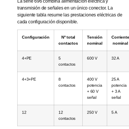
La serie 696 combina alimentación eléctrica y
transmisión de señales en un único conector. La
siguiente tabla resume las prestaciones eléctricas de
cada configuración disponible.
Configuración
Nº total
Tensión
Corrient
contactos
nominal
nominal
4+PE
5
600 V
32 A
contactos
4+3+PE
8
400 V
25 A
contactos
potencia
potencia
+ 60 V
+ 3 A
señal
señal
12
12
250 V
5 A
contactos