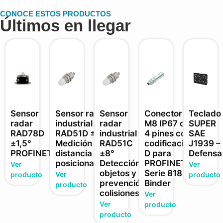
CONOCE ESTOS PRODUCTOS
Últimos en llegar
Sensor
Sensor radar
Sensor
Conector
Teclado
radar
industrial
radar
M8 IP67 de
SUPER
RAD78D
RAD51D ±3°
industrial
4 pines con
SAE
±1,5°
Medición
RAD51C
codificación
J1939 –
PROFINET
distancia y
±8°
D para
Defensa
posicionamiento
Detección
PROFINET ·
Ver
Ver
objetos y
Serie 818
Ver
producto
producto
prevención
Binder
producto
colisiones
Ver
Ver
producto
producto