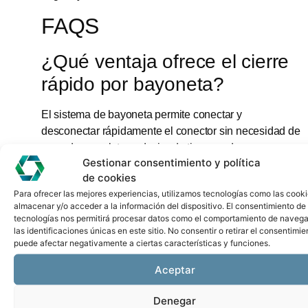
FAQS
¿Qué ventaja ofrece el cierre
rápido por bayoneta?
El sistema de bayoneta permite conectar y
desconectar rápidamente el conector sin necesidad de
roscado completo, reduciendo tiempos de
Gestionar consentimiento y política
mantenimiento y mejorando la seguridad de conexión.
de cookies
¿Qué capacidad eléctrica
Para ofrecer las mejores experiencias, utilizamos tecnologías como las cook
almacenar y/o acceder a la información del dispositivo. El consentimiento de
soporta este conector?
tecnologías nos permitirá procesar datos como el comportamiento de navega
las identificaciones únicas en este sitio. No consentir o retirar el consentimie
puede afectar negativamente a ciertas características y funciones.
La serie Binder 615 soporta hasta 630V y 16A en
líneas de potencia, además de contactos auxiliares
Aceptar
para señal hasta 63V y 10A.
Denegar
Contacta con nosotros y te ayudamos a