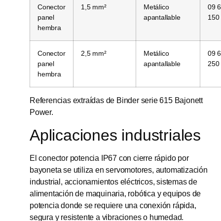
Conector
1,5 mm²
Metálico
09 
panel
apantallable
150
hembra
Conector
2,5 mm²
Metálico
09 
panel
apantallable
250
hembra
Referencias extraídas de Binder serie 615 Bajonett
Power.
Aplicaciones industriales
El conector potencia IP67 con cierre rápido por
bayoneta se utiliza en servomotores, automatización
industrial, accionamientos eléctricos, sistemas de
alimentación de maquinaria, robótica y equipos de
potencia donde se requiere una conexión rápida,
segura y resistente a vibraciones o humedad.