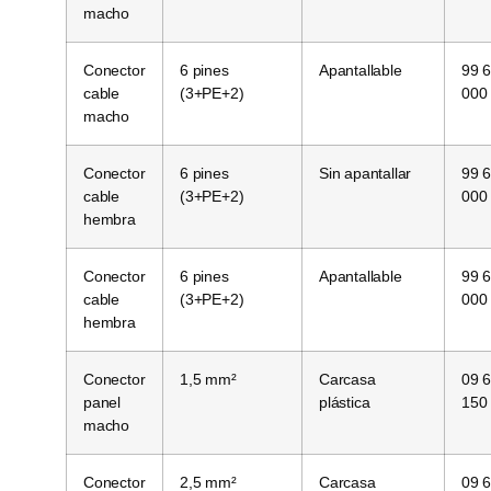
macho
Conector
6 pines
Apantallable
99 
cable
(3+PE+2)
000
macho
Conector
6 pines
Sin apantallar
99 
cable
(3+PE+2)
000
hembra
Conector
6 pines
Apantallable
99 
cable
(3+PE+2)
000
hembra
Conector
1,5 mm²
Carcasa
09 
panel
plástica
150
macho
Conector
2,5 mm²
Carcasa
09 