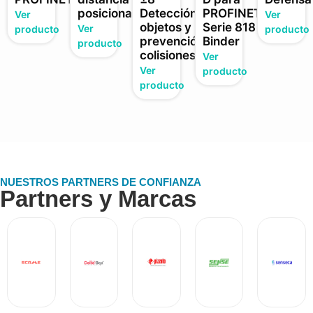
posicionamiento
Detección
PROFINET ·
Ver
Ver
objetos y
Serie 818
Ver
producto
producto
prevención
Binder
producto
colisiones
Ver
Ver
producto
producto
NUESTROS PARTNERS DE CONFIANZA
Partners y Marcas