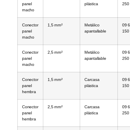
panel
plástica
250
macho
Conector
1,5 mm²
Metálico
09 
panel
apantallable
150
macho
Conector
2,5 mm²
Metálico
09 
panel
apantallable
250
macho
Conector
1,5 mm²
Carcasa
09 
panel
plástica
150
hembra
Conector
2,5 mm²
Carcasa
09 
panel
plástica
250
hembra