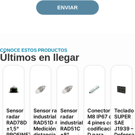
ENVIAR
CONOCE ESTOS PRODUCTOS
Últimos en llegar
Sensor
Sensor radar
Sensor
Conector
Teclado
radar
industrial
radar
M8 IP67 de
SUPER
RAD78D
RAD51D ±3°
industrial
4 pines con
SAE
±1,5°
Medición
RAD51C
codificación
J1939 –
PROFINET
distancia y
±8°
D para
Defensa