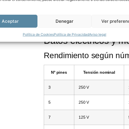
09 0062 70 05
5
Panel 
Aceptar
Denegar
Ver preferen
09 0066 70 07
7
Panel 
Política de Cookies
Política de Privacidad
Aviso legal
Datos eléctricos y m
Rendimiento según núm
Nº pines
Tensión nominal
3
250 V
5
250 V
7
125 V