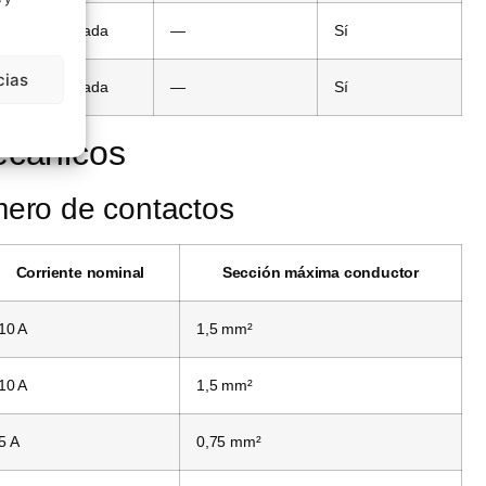
hembra blindada
—
Sí
cias
hembra blindada
—
Sí
ecánicos
ero de contactos
Corriente nominal
Sección máxima conductor
10 A
1,5 mm²
10 A
1,5 mm²
5 A
0,75 mm²