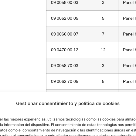
09 0058 00 03
3
Panel
09 0062 00 05
5
Panel
09 0066 00 07
7
Panel
09 0470 00 12
12
Panel
09 0058 70 03
3
Panel
09 0062 70 05
5
Panel
09 0066 70 07
7
Panel
Gestionar consentimiento y política de cookies
—
12
Panel
er las mejores experiencias, utilizamos tecnologías como las cookies para almac
la información del dispositivo. El consentimiento de estas tecnologías nos permit
09 0058 70 03
3
Panel 
atos como el comportamiento de navegación o las identificaciones únicas en este
o retirar el consentimiento, puede afectar negativamente a ciertas características