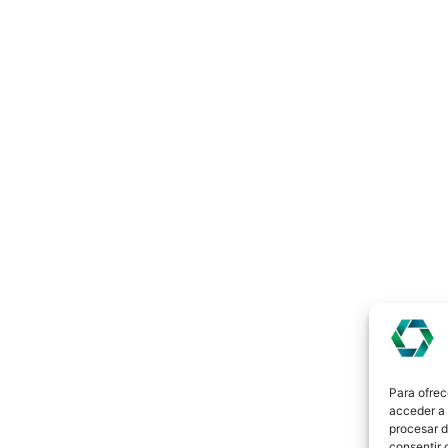
Para ofrec
acceder a 
procesar d
consentir 