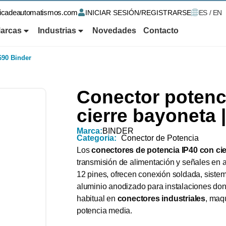
ricadeautomatismos.com
INICIAR SESIÓN/REGISTRARSE
ES / EN
arcas
Industrias
Novedades
Contacto
 690 Binder
Conector potenci
cierre bayoneta 
Marca:
BINDER
Categoria:
Conector de Potencia
Los
conectores de potencia IP40 con cie
transmisión de alimentación y señales en ap
12 pines, ofrecen conexión soldada, siste
aluminio anodizado para instalaciones don
habitual en
conectores industriales
, maq
potencia media.