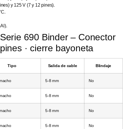
nes) y 125 V (7 y 12 pines).
°C.
Al).
 Serie 690 Binder – Conector
 pines · cierre bayoneta
Tipo
Salida de cable
Blindaje
 macho
5-8 mm
No
 macho
5-8 mm
No
 macho
5-8 mm
No
 macho
5-8 mm
No