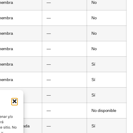
 hembra
—
No
 hembra
—
No
 hembra
—
No
 hembra
—
No
 hembra
—
Sí
 hembra
—
Sí
 hembra
—
Sí
 hembra
—
No disponible
enar y/o
irá
hembra blindada
—
Sí
 sitio. No
 y