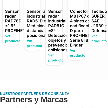
Sensor
Sensor radar
Sensor
Conector
Teclado
radar
industrial
radar
M8 IP67 de
SUPER
RAD78D
RAD51D ±3°
industrial
4 pines con
SAE
±1,5°
Medición
RAD51C
codificación
J1939 –
PROFINET
distancia y
±8°
D para
Defensa
posicionamiento
Detección
PROFINET ·
Ver
Ver
objetos y
Serie 818
Ver
producto
producto
prevención
Binder
producto
colisiones
Ver
Ver
producto
producto
NUESTROS PARTNERS DE CONFIANZA
Partners y Marcas